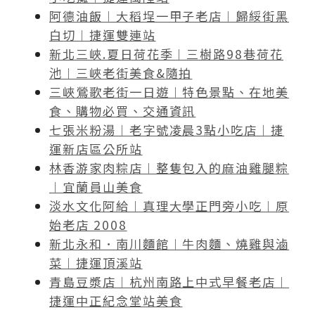
阿德油飯︱大稻埕一甲子老店︱歸綏街黑
白切︱捷運雙連站
新北三峽.夏日荷花季︱三樹路98巷荷花
池︱三峽老街美食&隨拍
三峽鶯歌老街一日遊︱特色景點、在地美
食、購物必買、交通資訊
七張米粉湯︱老字號凌晨3點小吃店︱捷
運新店區公所站
林香游家肉粽店︱整隻包入的麻油雞腿粽
︱宜蘭員山美食
淡水文化阿給︱真理大學正門旁小吃︱原
始老店 2008
新北永和．南川麵館︱牛肉麵、燒雞與滷
菜︱捷運頂溪站
青島豆漿店︱杭州南路上中式早餐老店︱
捷運中正紀念堂站美食