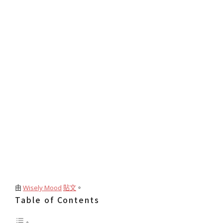
由
Wisely Mood
貼文
。
Table of Contents