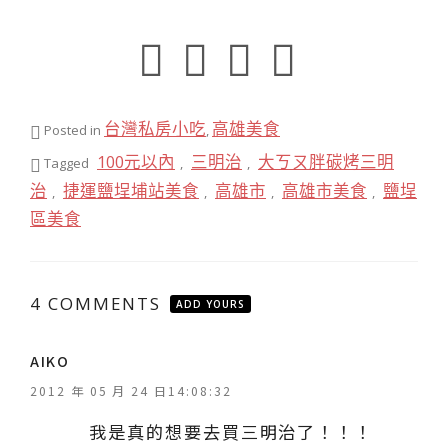
台灣私房小吃
高雄美食
Posted in
,
100元以內
三明治
大ㄎㄡ胖碳烤三明
Tagged
,
,
治
捷運鹽埕埔站美食
高雄市
高雄市美食
鹽埕
,
,
,
,
區美食
4 COMMENTS
ADD YOURS
表
AIKO
示
2012 年 05 月 24 日14:08:32
:
我是真的想要去買三明治了！！！