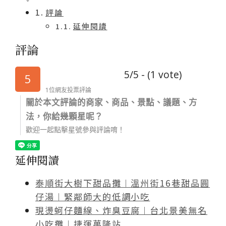
評論
延伸閱讀
評論
5/5 - (1 vote)
5
1位網友投票評論
關於本文評論的商家、商品、景點、議題、方
法，你給幾顆星呢？
歡迎一起點擊星號參與評論唷！
延伸閱讀
泰順街大樹下甜品攤︱溫州街16巷甜品圓
仔湯︱緊鄰師大的低調小吃
現燙蚵仔麵線、炸臭豆腐︱台北景美無名
小吃攤︱捷運萬隆站