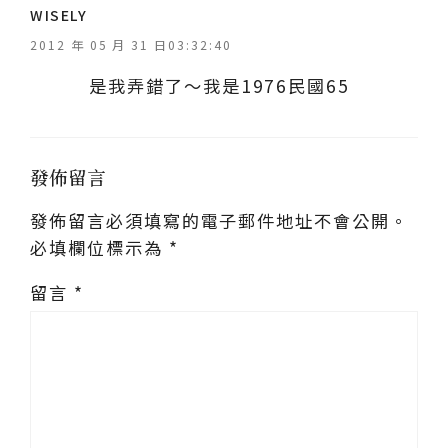
表
WISELY
示
2012 年 05 月 31 日03:32:40
:
是我弄錯了～我是1976民國65
發佈留言
發佈留言必須填寫的電子郵件地址不會公開。
必填欄位標示為
*
留言
*