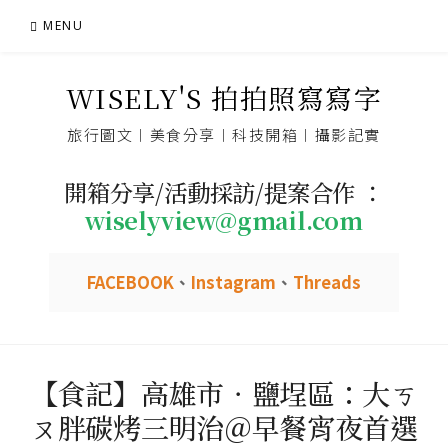
Skip
MENU
to
content
WISELY'S 拍拍照寫寫字
旅行圖文︱美食分享︱科技開箱︱攝影記實
開箱分享/活動採訪/提案合作 ：
wiselyview@gmail.com
FACEBOOK
、
Instagram
、
Threads
【食記】高雄市．鹽埕區：大ㄎ
ㄡ胖碳烤三明治＠早餐宵夜首選