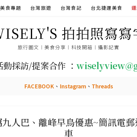
美食專題
台灣旅遊
台灣食記
台北捷運美食
連
WISELY'S 拍拍照寫寫
旅行圖文︱美食分享︱科技開箱︱攝影記實
活動採訪/提案合作 ：
wiselyview@
FACEBOOK
、
Instagram
、
Threads
屬九人巴、離峰早鳥優惠~簡訊電郵
車