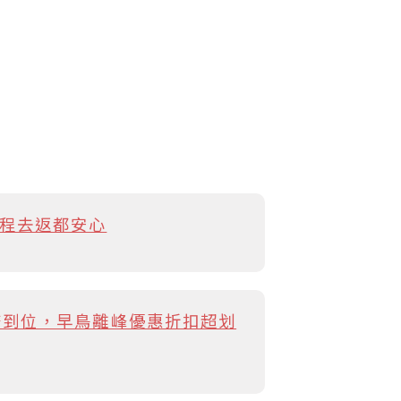
程去返都安心
務到位，早鳥離峰優惠折扣超划