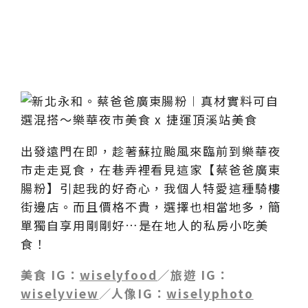
出發遠門在即，趁著蘇拉颱風來臨前到樂華夜
市走走覓食，在巷弄裡看見這家【蔡爸爸廣東
腸粉】引起我的好奇心，我個人特愛這種騎樓
街邊店。而且價格不貴，選擇也相當地多，簡
單獨自享用剛剛好…是在地人的私房小吃美
食！
美食 IG：
wiselyfood
／旅遊 IG：
wiselyview
／
人像IG：
wiselyphoto