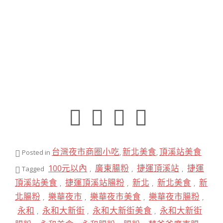
台灣夜市商圈小吃
新北美食
頂溪站美食
Posted in
,
,
100元以內
廣東腸粉
捷運頂溪站
捷運
Tagged
,
,
,
頂溪站美食
捷運頂溪站腸粉
新北
新北美食
新
,
,
,
,
北腸粉
樂華夜市
樂華夜市美食
樂華夜市腸粉
,
,
,
,
永和
永和大新街
永和大新街美食
永和大新街
,
,
,