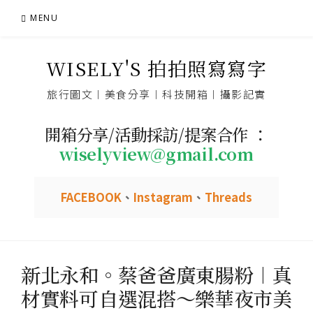
Skip
MENU
to
content
WISELY'S 拍拍照寫寫字
旅行圖文︱美食分享︱科技開箱︱攝影記實
開箱分享/活動採訪/提案合作 ：
wiselyview@gmail.com
FACEBOOK
、
Instagram
、
Threads
新北永和。蔡爸爸廣東腸粉︱真
材實料可自選混搭～樂華夜市美