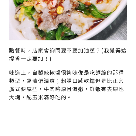
點餐時，店家會詢問要不要加油蔥？(我覺得這
提香一定要加！)
味道上，自製辣椒醬很夠味像是吃麵線的那種
類型，醬油偏清爽；粉腸口感軟糯但是比正宗
廣式要厚些，牛肉略厚且滑嫩，鮮蝦有去線也
大塊，配玉米滿好吃的。