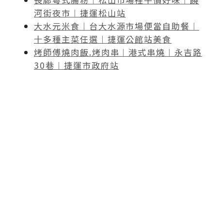
河街夜市︱捷運松山站
大水元米食︱台大水源市場便當自助餐︱
十多種主菜任選︱捷運公館站美食
烤師傅燒肉飯.烤肉串︱港式串燒︱永吉路
30巷︱捷運市政府站