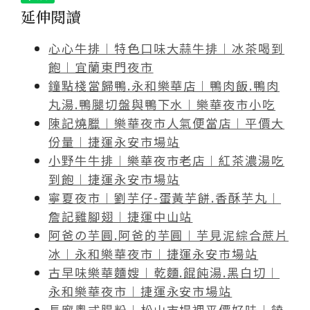
延伸閱讀
心心牛排︱特色口味大蒜牛排︱冰茶喝到
飽︱宜蘭東門夜市
鐘點棧當歸鴨.永和樂華店︱鴨肉飯.鴨肉
丸湯.鴨腿切盤與鴨下水︱樂華夜市小吃
陳記燒臘︱樂華夜市人氣便當店︱平價大
份量︱捷運永安市場站
小野牛牛排︱樂華夜市老店︱紅茶濃湯吃
到飽︱捷運永安市場站
寧夏夜市︱劉芋仔-蛋黃芋餅.香酥芋丸︱
詹記雞腳翅︱捷運中山站
阿爸の芋圓.阿爸的芋圓︱芋見泥綜合蔗片
冰︱永和樂華夜市︱捷運永安市場站
古早味樂華麵嫂︱乾麵.餛飩湯.黑白切︱
永和樂華夜市︱捷運永安市場站
長廊粵式腸粉︱松山市場裡平價好味︱饒