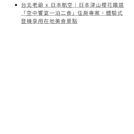
台北老爺 x 日本航空︱日本津山櫻花鐵道
「空中饗宴一泊二食」住房專案，體驗式
登機享用在地美食景點