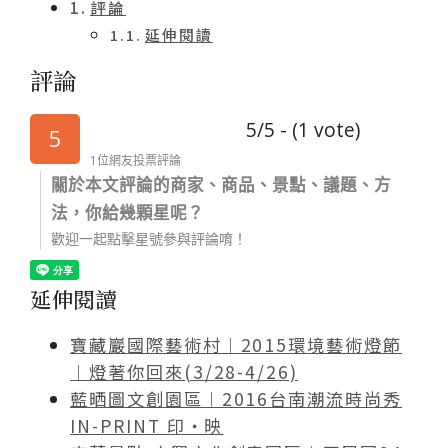
評論
延伸閱讀
評論
5/5 - (1 vote)
5
1位網友投票評論
關於本文評論的商家、商品、景點、議題、方
法，你給幾顆星呢？
歡迎一起點擊星號參與評論唷！
延伸閱讀
寶藏巖國際藝術村︱2015環境藝術燈節
︱燈著你回來(3/28-4/26)
藍晒圖文創園區︱2016台南潮流時尚秀
IN-PRINT 印‧映