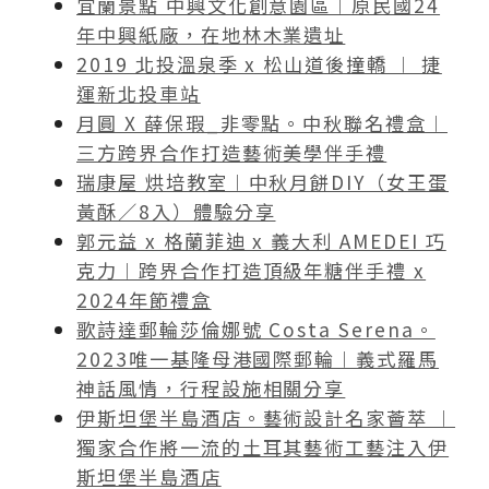
宜蘭景點 中興文化創意園區︱原民國24
年中興紙廠，在地林木業遺址
2019 北投溫泉季 x 松山道後撞轎 ︱ 捷
運新北投車站
月圓 X 薛保瑕_非零點。中秋聯名禮盒︱
三方跨界合作打造藝術美學伴手禮
瑞康屋 烘培教室︱中秋月餅DIY（女王蛋
黃酥／8入）體驗分享
郭元益 x 格蘭菲迪 x 義大利 AMEDEI 巧
克力︱跨界合作打造頂級年糖伴手禮 x
2024年節禮盒
歌詩達郵輪莎倫娜號 Costa Serena。
2023唯一基隆母港國際郵輪︱義式羅馬
神話風情，行程設施相關分享
伊斯坦堡半島酒店。藝術設計名家薈萃 ︱
獨家合作將一流的土耳其藝術工藝注入伊
斯坦堡半島酒店