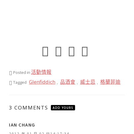
活動情報
Posted in
Glenfiddich
品酒會
威士忌
格蘭菲迪
Tagged
,
,
,
3 COMMENTS
ADD YOURS
表
IAN CHANG
示
2012 年 01 月 02 日14:17:34