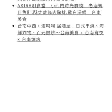
AKIRA明食堂︱小西門時光驛棧︱老滷虱
目魚肚.酥炸離緣肉豬排.雞白湯鍋︱台南
美食
台南中西。酒呵呵 居酒屋︱日式串燒、海
鮮炸物、百元熱炒～台南美食 x 台南宵夜
x 台南燒烤