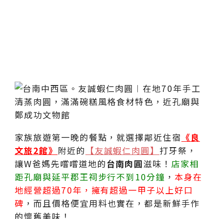
家族旅遊第一晚的餐點，就選擇鄰近住宿
《良
文旅2館》
附近的
【友誠蝦仁肉圓】
打牙祭，
讓W爸媽先嚐嚐道地的
台南肉圓
滋味！
店家相
距孔廟與延平郡王祠步行不到10分鐘
，
本身在
地經營超過70年，擁有超過一甲子以上好口
碑
，而且價格便宜用料也實在，都是新鮮手作
的懷舊美味！