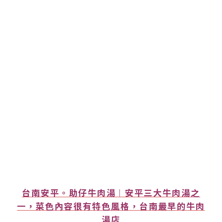
台南安平。助仔牛肉湯︱安平三大牛肉湯之
一，菜色內容很有特色風格，台南最早的牛肉
湯店