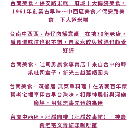
台南美食。保安路米糕︱府城十大傳統美食，
1961年創業古早味～中西區美食／保安路美
食／下大道米糕
台南中西區。恭仔肉燥意麵︱在地70年老店，
扁食湯味道也很不錯，自家水餃與燉湯也頗受
好評
台南美食。吐司男晨食專賣店︱來自台中的韓
系吐司盒子，新光三越藍晒圖旁
台南美食。筑馨居 無菜單料理︱在清朝百年懷
舊老宅裡享用古早台灣味，相鄰神農街與河樂
廣場，用餐需事先預約為佳
台南中西區。肥貓咖啡（肥貓故事館）︱神農
街老宅文青貓咪咖啡館