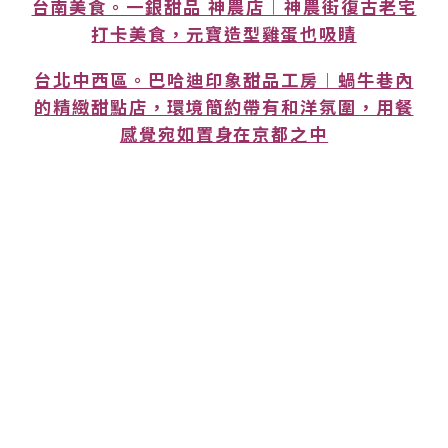
台南美食。一銀甜品 神農店︱神農街復古老宅
打卡美食，元寶造型雞蛋也吸睛
台北中西區。巴哈迪印象甜品工房︱蝸牛巷內
的精緻甜點店，環境簡約帶有和洋氛圍，用餐
感覺宛如置身在京都之中