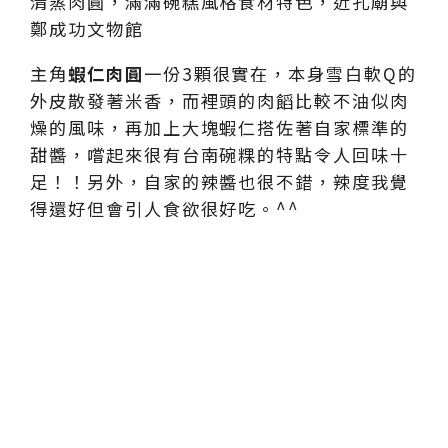
主角
蝦仁肉圓
一份3顆很實在，本身雪白軟Q的
外皮散發著米香，而裡頭的肉饀比較不油似肉
燥的風味，再加上大塊蝦仁搭佐著自家標準的
甜醬，嚐起來很有台南碗粿的特點令人回味十
足！！另外，自家的辣醬也很不錯，辣度我覺
得還好但會引人食欲很好吃。^^