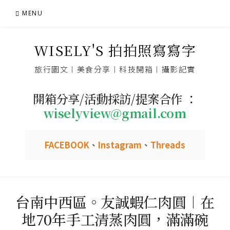
Skip
MENU
to
content
WISELY'S 拍拍照寫寫字
旅行圖文︱美食分享︱科技開箱︱攝影記實
開箱分享/活動採訪/提案合作 ：
wiselyview@gmail.com
FACEBOOK
、
Instagram
、
Threads
台南中西區。友誠蝦仁肉圓︱在
地70年手工清蒸肉圓，滿滿碗