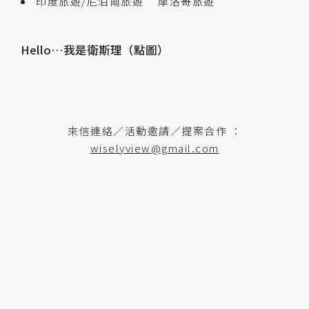
印度旅遊/尼泊爾旅遊
摩洛哥旅遊
Hello…我是衛斯理（點圖）
來信連絡／活動邀請／提案合作 ：
wiselyview@gmail.com