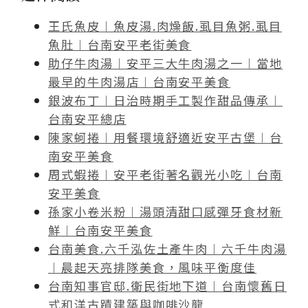
王氏魚皮︱魚皮湯.肉燥飯.虱目魚粥.虱目
魚肚︱台南安平老街美食
助仔牛肉湯︱安平三大牛肉湯之一︱當地
最早的牛肉湯店︱台南安平美食
銀波布丁︱日治時期手工製作甜品傳承︱
台南安平總店
陳家蚵捲︱用餐環境舒適近安平古堡︱台
南安平美食
周式蝦捲︱安平老街著名觀光小吃︱台南
安平美食
孫家小卷米粉︱湯頭清甜口感彈牙食材新
鮮︱台南安平美食
台南美食.六千泓佐土產牛肉︱六千牛肉湯
︱晨起天亮排隊美食，風味平衡度佳
台南知事官邸.衛民街地下道︱台南懷舊日
式和洋古蹟建築與咖啡沙龍