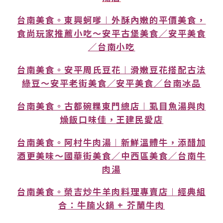
台南美食。東興蚵嗲︱外酥內嫩的平價美食，
食尚玩家推薦小吃～安平古堡美食／安平美食
／台南小吃
台南美食。安平周氏豆花︱滑嫩豆花搭配古法
綠豆～安平老街美食／安平美食／台南冰品
台南美食。古都碗粿東門總店︱虱目魚湯與肉
燥飯口味佳，王建民愛店
台南美食。阿村牛肉湯︱新鮮溫體牛，添醋加
酒更美味～國華街美食／中西區美食／台南牛
肉湯
台南美食。榮吉炒牛羊肉料理專賣店︱經典組
合：牛腩火鍋 + 芥蘭牛肉