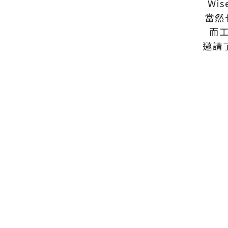
Wi
當然
而
邀請