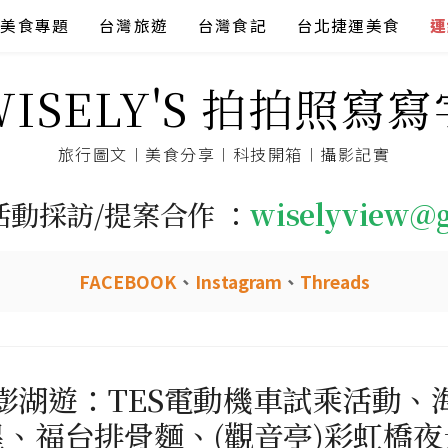
美食專題
台灣旅遊
台灣食記
台北捷運美食
連
WISELY'S 拍拍照寫寫
旅行圖文︱美食分享︱科技開箱︱攝影記實
活動採訪/提案合作 ：
wiselyview@
FACEBOOK
、
Instagram
、
Threads
。澎湖遊：TES電動機車試乘活動
星、福台排骨麵、(觀音亭)彩虹橋夜