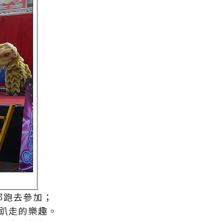
都跑去參加；
趴走的樂趣。