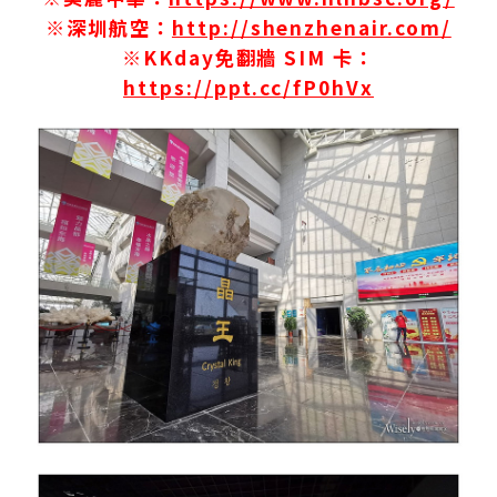
※深圳航空：
http://shenzhenair.com/
※KKday免翻牆 SIM 卡：
https://ppt.cc/fP0hVx