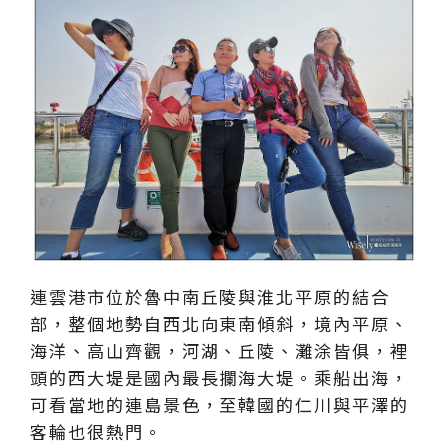
連雲港市位於魯中南丘陵與淮北平原的結合
部，整個地勢自西北向東南傾斜，境內平原、
海洋、高山齊觀，河湖、丘陵、灘涂皆俱，裡
頭的西大堤是國內最長攔海大堤。乘船出海，
可看當地的連島景色，至韓國的仁川與平澤的
客輪也很熱門。