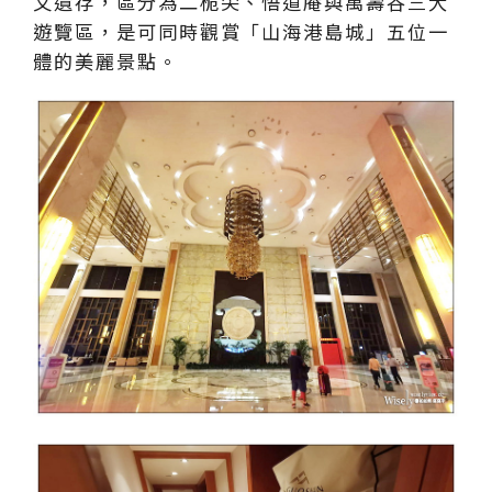
文遺存，區分為二桅尖、悟道庵與萬壽谷三大
遊覽區，是可同時觀賞「山海港島城」五位一
體的美麗景點。