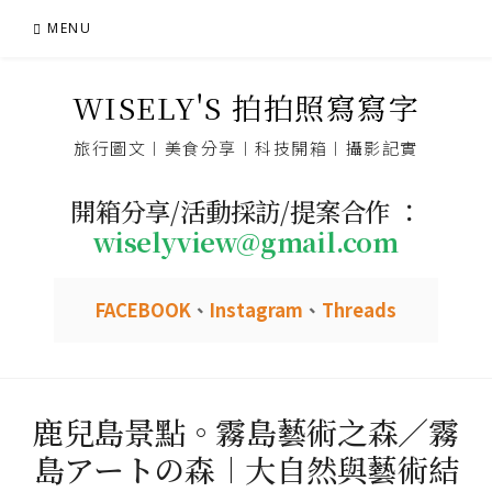
Skip
MENU
to
content
WISELY'S 拍拍照寫寫字
旅行圖文︱美食分享︱科技開箱︱攝影記實
開箱分享/活動採訪/提案合作 ：
wiselyview@gmail.com
FACEBOOK
、
Instagram
、
Threads
鹿兒島景點。霧島藝術之森／霧
島アートの森︱大自然與藝術結