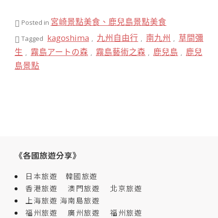
宮崎景點美食、鹿兒島景點美食
Posted in
kagoshima
九州自由行
南九州
草間彌
Tagged
,
,
,
生
霧島アートの森
霧島藝術之森
鹿兒島
鹿兒
,
,
,
,
島景點
《各國旅遊分享》
日本旅遊
韓國旅遊
香港旅遊
澳門旅遊
北京旅遊
上海旅遊
海南島旅遊
福州旅遊
廣州旅遊
福州旅遊