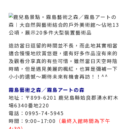
造訪當日逗留的時間並不長，而此地其實相當
適合慢慢地欣賞悠遊，還有好多作品沒有來的
及觀看分享真的有些可惜。雖然當日天空時陰
時晴，但是遇見美麗的楓紅，也算是彌補一下
小小的遺憾～期待未來有機會再訪！！^^
霧島藝術之森／霧島アートの森
地址：〒899-6201 鹿兒島縣姶良郡湧水町木
場6340番地220
電話：0995-74-5945
時間：9:00–17:00
（最終入館時間為下午
4:30）