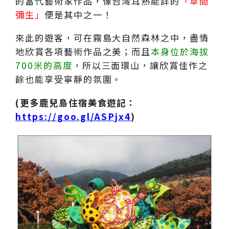
的當代藝術家作品，像台灣耳熟能詳的
「草間
彌生」
便是其中之一！
來此的遊客，可在霧島大自然森林之中，盡情
地欣賞各項藝術作品之美；而且
本身位於海拔
700米的高度
，所以三面環山，讓欣賞佳作之
餘也能享受寧靜的氛圍。
(更多鹿兒島住宿美食遊記：
https://goo.gl/ASPjx4
)