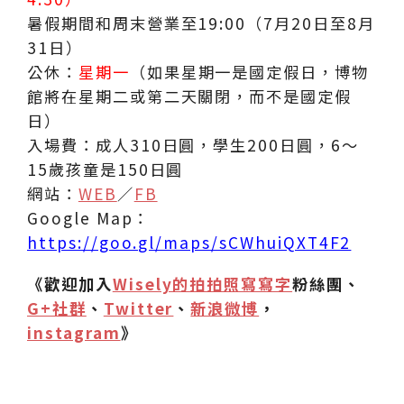
暑假期間和周末營業至19:00（7月20日至8月
31日）
公休：
星期一
（如果星期一是國定假日，博物
館將在星期二或第二天關閉，而不是國定假
日）
入場費：成人310日圓，學生200日圓，6～
15歲孩童是150日圓
網站：
WEB
／
FB
Google Map：
https://goo.gl/maps/sCWhuiQXT4F2
《歡迎加入
Wisely的拍拍照寫寫字
粉絲團、
G+社群
、
Twitter
、
新浪微博
，
instagram
》