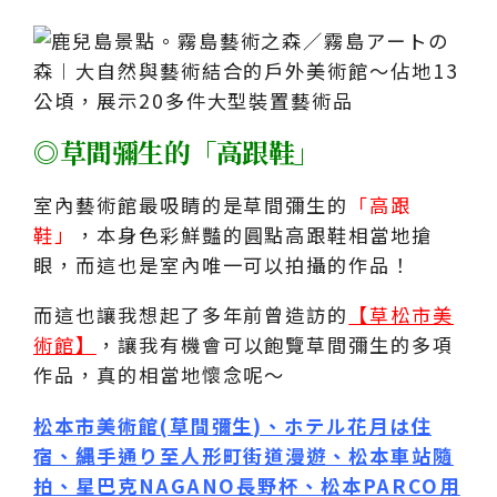
◎草間彌生的「高跟鞋」
室內藝術館最吸睛的是草間彌生的
「高跟
鞋」
，本身色彩鮮豔的圓點高跟鞋相當地搶
眼，而這也是室內唯一可以拍攝的作品！
而這也讓我想起了多年前曾造訪的
【草松市美
術館】
，讓我有機會可以飽覽草間彌生的多項
作品，真的相當地懷念呢～
松本市美術館(草間彌生)、ホテル花月は住
宿、縄手通り至人形町街道漫遊、松本車站隨
拍、星巴克NAGANO長野杯、松本PARCO用