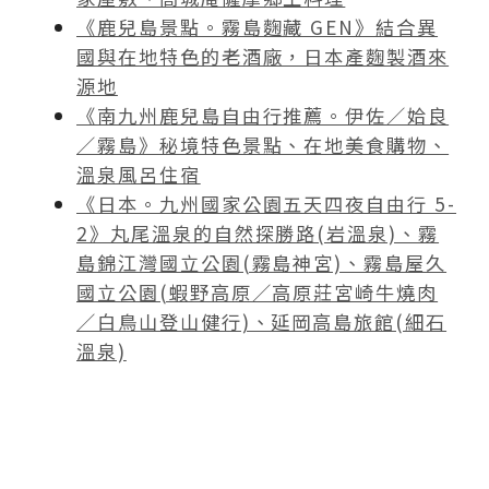
《鹿兒島景點。霧島麴藏 GEN》結合異
國與在地特色的老酒廠，日本產麴製酒來
源地
《南九州鹿兒島自由行推薦。伊佐／姶良
／霧島》秘境特色景點、在地美食購物、
溫泉風呂住宿
《日本。九州國家公園五天四夜自由行 5-
2》丸尾溫泉的自然探勝路(岩溫泉)、霧
島錦江灣國立公園(霧島神宮)、霧島屋久
國立公園(蝦野高原／高原莊宮崎牛燒肉
／白鳥山登山健行)、延岡高島旅館(細石
溫泉)