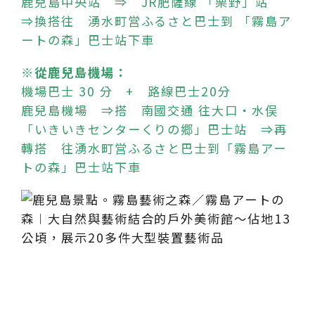
鹿兒島中央站 ⇒ JR肥薩線 「栗野」站
⇒換搭往 湧水町営ふるさと巴士到 「霧島ア
ートの森」巴士站下車
※從鹿兒島機場：
機場巴士 30 分 + 路線巴士20分
鹿兒島機場 ⇒搭 南國交通 往大口・水俣
「いきいきセンターくりの郷」巴士站 ⇒再
轉搭 往湧水町営ふるさと巴士到「霧島アー
トの森」巴士站下車