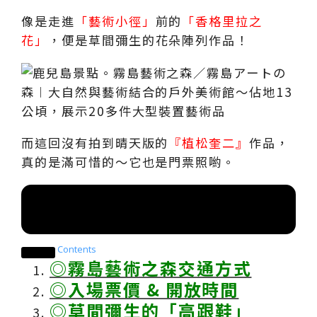
像是走進
「藝術小徑」
前的
「香格里拉之
花」
，便是草間彌生的花朵陣列作品！
而這回沒有拍到晴天版的
『植松奎二』
作品，
真的是滿可惜的～它也是門票照喲。
索引目錄
Contents
◎霧島藝術之森交通方式
◎入場票價 & 開放時間
◎草間彌生的「高跟鞋」