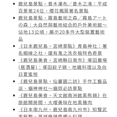
鹿兒島景點。曾木瀑布／曾木之滝︱平成
百景第24位，櫻花楓葉著名景點
鹿兒島景點。霧島藝術之森／霧島アート
の森︱大自然與藝術結合的戶外美術館～
佔地13公頃，展示20多件大型裝置藝術
品
《日本鹿兒島。宮崎景點》青島神社：著
名姻緣之社，還有鬼之洗衣板特色奇景
《鹿兒島美食。宮崎縣日南市》塚田農場
(居酒屋)：塚田餃子鍋、地雞料理以及向
日夏蜜柑
《鹿兒島景點。仙巖園二訪》手作工藝品
店、貓神神社～貓奴必訪景點
《鹿兒島美食。天文館南洲館黑熊鍋》在
旅館開房間，大嚐美味在地黑豬肉
《日本南九州。鹿兒島南九州市》知覽武
家屋敷、高城庵薩摩鄉土料理