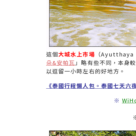
這個
大城水上市場
（Ayutthay
朵&安帕瓦
」略有些不同，本身
以逗留一小時左右的好地方。
《泰國行程懶人包。泰國七天六
※
Wi