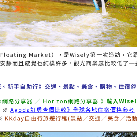
a Floating Market），是Wisely第一次
較安靜而且感覺也純樸許多，觀光商業感比較低了一
夜。新手自助行》交通、景點、美食、購物、住宿＠
Ho網路分享器
／
Horizon網路分享器
》
輸入Wise
※
Agoda訂房查價比較》全球各地住宿價格參考
※
KKday自由行旅遊行程(景點／交通／美食／活動