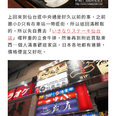
上回來到仙台逛中央通是好久以前的事，之前
跟小D只有在車站一帶逛街，所以這回滿輕鬆
的，所以先自費去「
いきなりステーキ仙台
店
」嚐秤重的立食牛排，然後再到附近買點東
西…個人滿喜歡這家店，日本各地都有連鎖，
價格便宜又好吃。