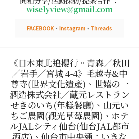
開箱分享/活動採訪/提案合作 ：
wiselyview@gmail.com
FACEBOOK
、
Instagram
、
Threads
《日本東北追櫻行。青森／秋田
／岩手／宮城 4-4》毛越寺&中
尊寺(世界文化遺產)、世嬉の一
酒造株式会社／蔵元レストラン
せきのいち(年糕餐廳)、山元い
ちご農園(觀光草莓農園)、ホテ
ルJALシティ仙台(仙台JAL都市
酒店)、仙台市中央通：いきな