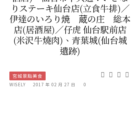
りステーキ仙台店(立食牛排)／
伊達のいろり焼 蔵の庄 総本
店(居酒屋)／仔虎 仙台駅前店
(米沢牛燒肉)、青葉城(仙台城
遺跡)
宮城景點美食
WISELY
2017 年 02 月 27 日
0