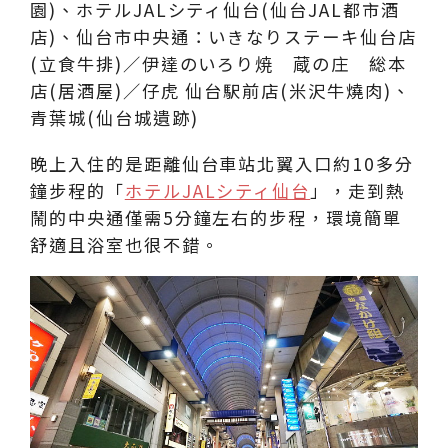
晚上入住的是距離仙台車站北翼入口約10多分
鐘步程的「
ホテルJALシティ仙台
」，走到熱
鬧的中央通僅需5分鐘左右的步程，環境簡單
舒適且浴室也很不錯。