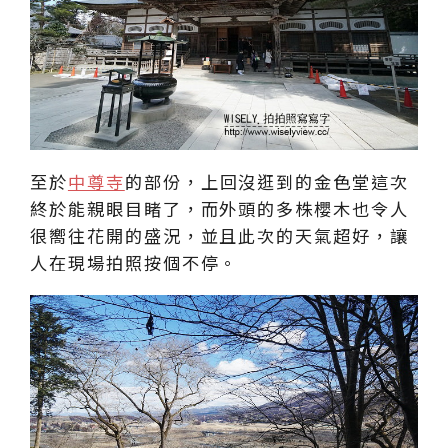
至於
中尊寺
的部份，上回沒逛到的金色堂這次
終於能親眼目睹了，而外頭的多株櫻木也令人
很嚮往花開的盛況，並且此次的天氣超好，讓
人在現場拍照按個不停。