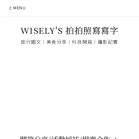
Skip
MENU
to
content
WISELY'S 拍拍照寫寫字
旅行圖文︱美食分享︱科技開箱︱攝影記實