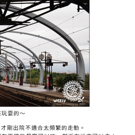
來玩耍的～
爸才剛出院不適合太頻繁的走動。