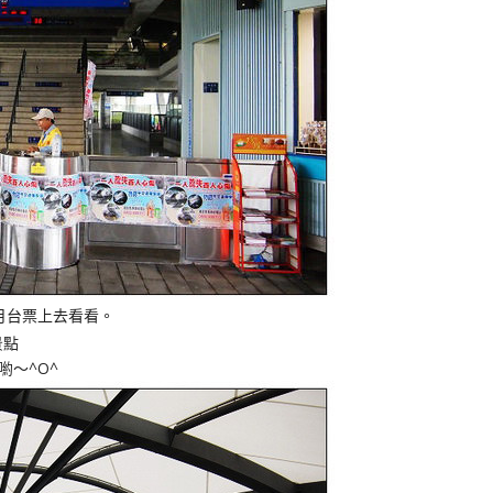
月台票上去看看。
～^O^