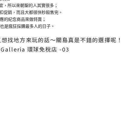
便宜，所以來朝聖的人其實很多；
扣促銷，而且大都很快秒殺售完。
對應的紀念商品來做特賣；
間也是瘋狂採購最多人的日子。
又想找地方來玩的話～關島真是不錯的選擇呢！