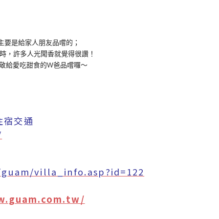
，主要是給家人朋友品嚐的；
沖泡時，許多人光聞香就覺得很讚！
敬給愛吃甜食的W爸品嚐囉～
住宿交通
/
guam/villa_info.asp?id=122
w.guam.com.
tw/