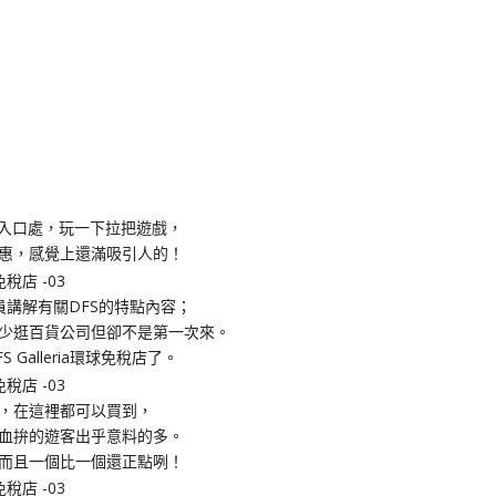
在入口處，玩一下拉把遊戲，
惠，感覺上還滿吸引人的！
人員講解有關DFS的特點內容；
少逛百貨公司但卻不是第一次來。
alleria環球免稅店了。
，在這裡都可以買到，
血拚的遊客出乎意料的多。
而且一個比一個還正點咧！