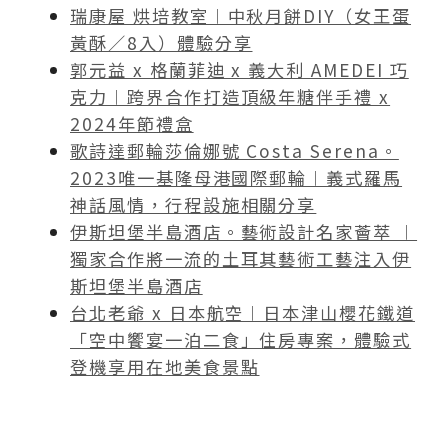
瑞康屋 烘培教室︱中秋月餅DIY（女王蛋
黃酥／8入）體驗分享
郭元益 x 格蘭菲迪 x 義大利 AMEDEI 巧
克力︱跨界合作打造頂級年糖伴手禮 x
2024年節禮盒
歌詩達郵輪莎倫娜號 Costa Serena。
2023唯一基隆母港國際郵輪︱義式羅馬
神話風情，行程設施相關分享
伊斯坦堡半島酒店。藝術設計名家薈萃 ︱
獨家合作將一流的土耳其藝術工藝注入伊
斯坦堡半島酒店
台北老爺 x 日本航空︱日本津山櫻花鐵道
「空中饗宴一泊二食」住房專案，體驗式
登機享用在地美食景點