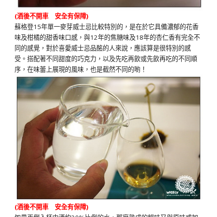
(酒後不開車 安全有保障)
蘇格登15年單一麥芽威士忌比較特別的，是在於它具備濃郁的花香
味及柑橘的甜香味口感，與12年的焦糖味及18年的杏仁香有完全不
同的感覺，對於喜愛威士忌品酩的人來說，應該算是很特別的感
受。搭配著不同甜度的巧克力，以及先吃再飲或先飲再吃的不同順
序，在味蕾上展現的風味，也是截然不同的喲！
(酒後不開車 安全有保障)