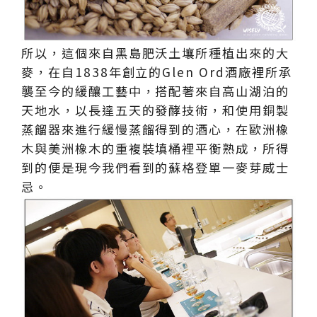
所以，這個來自黑島肥沃土壤所種植出來的大
麥，在自1838年創立的Glen Ord酒廠裡所承
襲至今的緩釀工藝中，搭配著來自高山湖泊的
天地水，以長達五天的發酵技術，和使用銅製
蒸餾器來進行緩慢蒸餾得到的酒心，在歐洲橡
木與美洲橡木的重複裝填桶裡平衡熟成，所得
到的便是現今我們看到的蘇格登單一麥芽威士
忌。