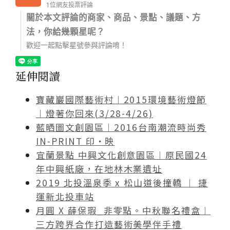
1位網友投票評論
關於本文評論的商家、商品、景點、議題、方
法，你給幾顆星呢？
歡迎一起點擊星號參與評論唷！
延伸閱讀
寶藏巖國際藝術村︱2015環境藝術燈節
︱燈著你回來(3/28-4/26)
藍晒圖文創園區︱2016台南潮流時尚秀
IN-PRINT 印‧映
宜蘭景點 中興文化創意園區︱原民國24
年中興紙廠，在地林木業遺址
2019 北投溫泉季 x 松山道後撞轎 ︱ 捷
運新北投車站
月圓 X 薛保瑕_非零點。中秋聯名禮盒︱
三方跨界合作打造藝術美學伴手禮