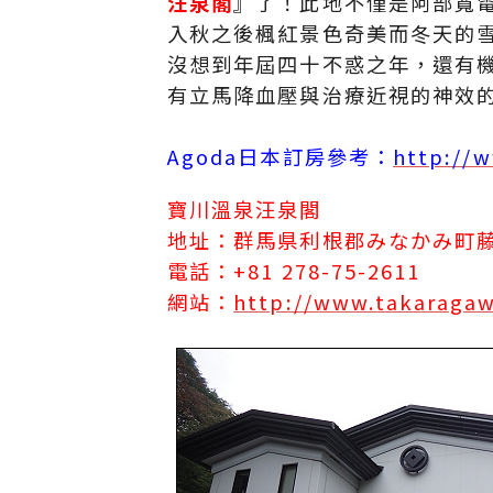
汪泉閣
』了！此地不僅是阿部寬
入秋之後楓紅景色奇美而冬天的
沒想到年屆四十不惑之年，還有
有立馬降血壓與治療近視的神效的
Agoda日本訂房參考：
http://
寶川溫泉汪泉閣
地址：群馬県利根郡みなかみ町藤原
電話：+81 278-75-2611
網站：
http://www.takaragaw