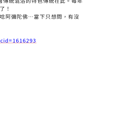
著傳統混浴的特色傳統在此。每年
了！
唸阿彌陀佛…當下只想問，有沒
cid=1616293