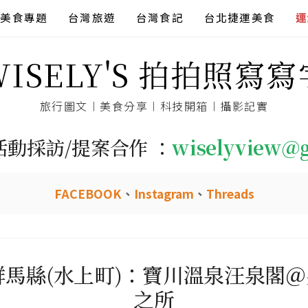
美食專題
台灣旅遊
台灣食記
台北捷運美食
連
WISELY'S 拍拍照寫寫
旅行圖文︱美食分享︱科技開箱︱攝影記實
活動採訪/提案合作 ：
wiselyview@
FACEBOOK
、
Instagram
、
Threads
。群馬縣(水上町)：寶川溫泉汪泉閣
之所