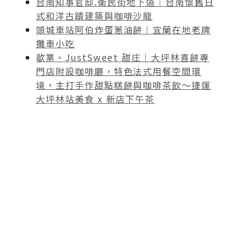
台南知事官邸.衛民街地下道︱台南懷舊日
式和洋古蹟建築與咖啡沙龍
頭城車站阿伯炸蛋蔥油餅︱宜蘭在地老牌
攤車小吃
歇業。JustSweet 甜庄︱大坪林喜餅專
門店附設咖啡廳，特色法式用餐空間環
境，主打手作甜點糕餅與咖啡茶飲～捷運
大坪林站美食 x 新店下午茶