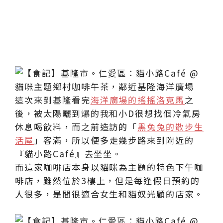
這次來到基隆看完
海洋廣場的搖搖洛克馬
之
後，被太陽曬到爆的我和小D很想找個冷氣房
休息喝飲料，而之前造訪的「
黑兔兔的散步生
活屋
」客滿，所以便多走幾步路來到附近的
『貓小路Café』去坐坐。
而這家咖啡店本身以貓咪為主題的特色下午咖
啡店，雖然位於3樓上，但是每逢假日預約的
人很多，是間很適合女生和貓奴光顧的店家。