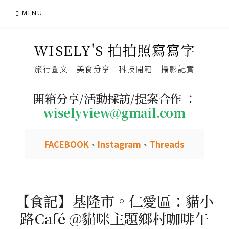
Skip
MENU
to
content
WISELY'S 拍拍照寫寫字
旅行圖文︱美食分享︱科技開箱︱攝影記實
開箱分享/活動採訪/提案合作 ：
wiselyview@gmail.com
FACEBOOK
、
Instagram
、
Threads
【食記】基隆市。仁愛區：貓小
路Café @貓咪主題鄉村咖啡午