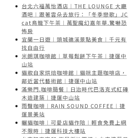
台北六福萬怡酒店︱THE LOUNGE 大廳
酒吧︱跟著雲朵去旅行：「冬季戀歌」JC
cat鳥籠下午茶︱萬聖魔幻嘉年華.驚嚇恐
怖房
宜蘭一日遊︱頭城礁溪景點美食︱千元有
找自由行
米朗琪咖啡館︱草莓鬆餅下午茶︱捷運中
山站
貓妝自家烘焙咖啡館︱貓咪主題咖啡店，
鄰近當代藝術館︱捷運中山站
滿樂門.咖啡簡餐︱日治時代巴洛克式紅磚
木造建築︱捷運中山站
雨聲咖啡︱RAIN SOUND COFFEE︱捷
運景美站
曬貓咖啡︱可愛店貓作陪︱輕食免費上網
不限時︱捷運科技大樓站