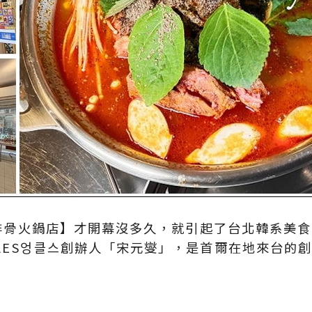
薯排骨火鍋店】才開幕沒多久，就引起了台北韓系美食愛好
LES엉클스創辦人「宋元燮」，是首爾在地來台的