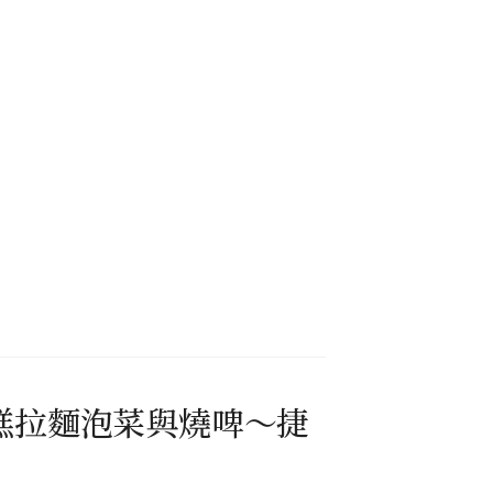
年糕拉麵泡菜與燒啤～捷