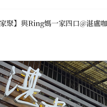
家聚】與Ring媽一家四口@湛盧