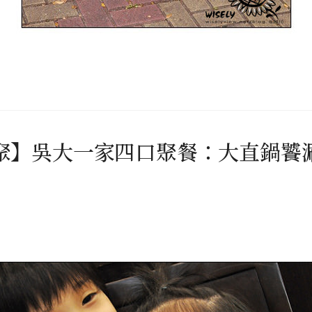
聚】吳大一家四口聚餐：大直鍋饕