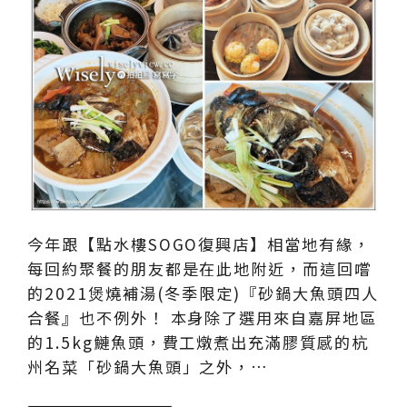
今年跟【點水樓SOGO復興店】相當地有緣，
每回約聚餐的朋友都是在此地附近，而這回嚐
的2021煲燒補湯(冬季限定)『砂鍋大魚頭四人
合餐』也不例外！ 本身除了選用來自嘉屏地區
的1.5kg鰱魚頭，費工燉煮出充滿膠質感的杭
州名菜「砂鍋大魚頭」之外，…