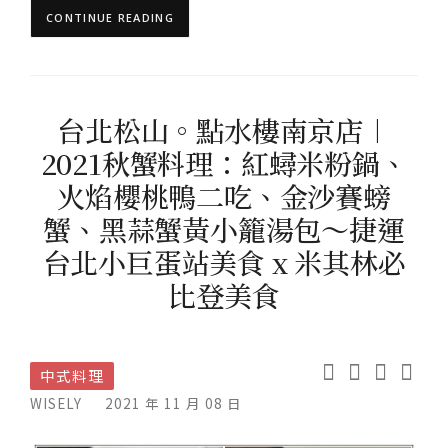
CONTINUE READING
台北松山。點水樓南京店︱
2021秋蟹料理：紅蟳米粉鍋、
火焰櫻桃鴨二吃、金沙賽螃
蟹、黑蒜蟹黃小籠湯包～捷運
台北小巨蛋站美食 x 米其林必
比登美食
中式料理
WISELY
2021 年 11 月 08 日