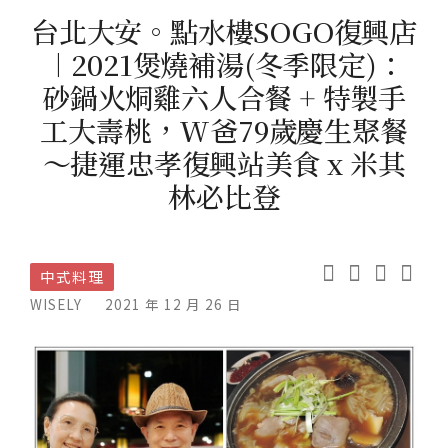
台北大安。點水樓SOGO復興店
︱2021煲燒補湯(冬季限定)：
砂鍋火烔雞六人合餐 + 特製手
工大壽桃，W爸79歲慶生聚餐
～捷運忠孝復興站美食 x 米其
林必比登
中式料理
WISELY
2021 年 12 月 26 日