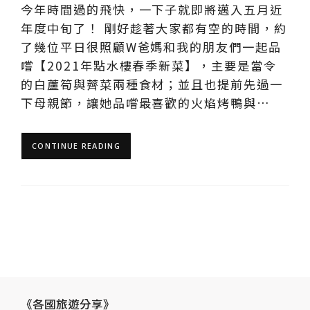
今年時間過的飛快，一下子就即將邁入五月近
年度中旬了！ 剛好趁著大家都有空的時間，約
了幾位平日很照顧W爸媽和我的朋友們一起品
嚐【2021年點水樓春季新菜】，主要是當令
的白蘆筍與薺菜兩種食材；並且也提前先過一
下母親節，讓她品嚐最喜歡的火焰烤鴨與…
CONTINUE READING
《各國旅遊分享》