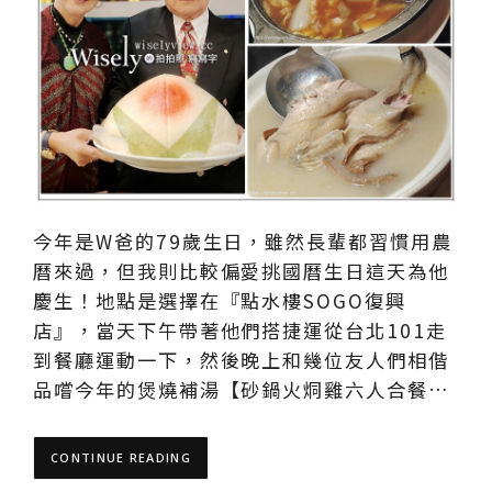
今年是W爸的79歲生日，雖然長輩都習慣用農
曆來過，但我則比較偏愛挑國曆生日這天為他
慶生！地點是選擇在『點水樓SOGO復興
店』，當天下午帶著他們搭捷運從台北101走
到餐廳運動一下，然後晚上和幾位友人們相偕
品嚐今年的煲燒補湯【砂鍋火烔雞六人合餐…
CONTINUE READING