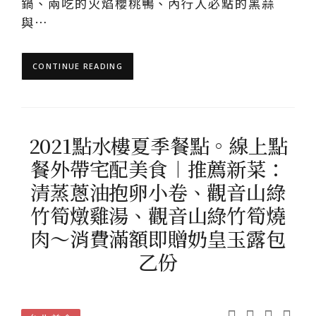
鍋、兩吃的火焰櫻桃鴨、內行人必點的黑蒜
與…
CONTINUE READING
2021點水樓夏季餐點。線上點
餐外帶宅配美食︱推薦新菜：
清蒸蔥油抱卵小卷、觀音山綠
竹筍燉雞湯、觀音山綠竹筍燒
肉～消費滿額即贈奶皇玉露包
乙份