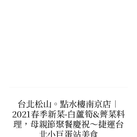
台北松山。點水樓南京店︱
2021春季新菜-白蘆筍&薺菜料
理，母親節聚餐慶祝～捷運台
北小巨蛋站美食