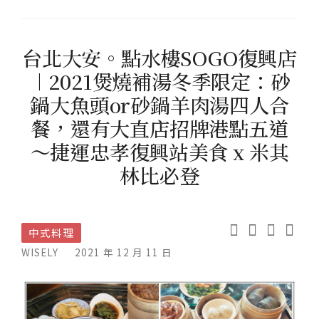
台北大安。點水樓SOGO復興店
︱2021煲燒補湯冬季限定：砂
鍋大魚頭or砂鍋羊肉湯四人合
餐，還有大直店招牌港點五道
～捷運忠孝復興站美食 x 米其
林比必登
中式料理
WISELY
2021 年 12 月 11 日