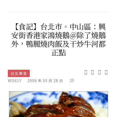
【食記】台北市。中山區：興
安街香港家鴻燒鵝＠除了燒鵝
外，鴨腿燒肉飯及干炒牛河都
正點
台北美食
WISELY
2006 年 03 月 28 日
25