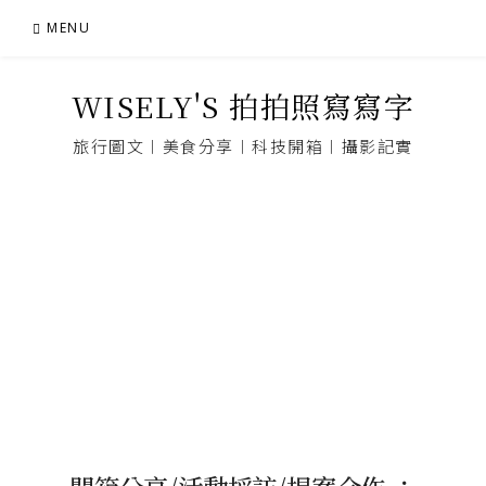
Skip
MENU
to
content
WISELY'S 拍拍照寫寫字
旅行圖文︱美食分享︱科技開箱︱攝影記實