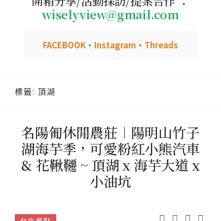
開箱分享/活動採訪/提案合作 ：
wiselyview@gmail.com
FACEBOOK
、
Instagram
、
Threads
標籤:
頂湖
名陽匍休閒農莊︱陽明山竹子
湖海芋季，可愛粉紅小熊汽車
& 花鞦韆 ~ 頂湖 x 海芋大道 x
小油坑
台北景點