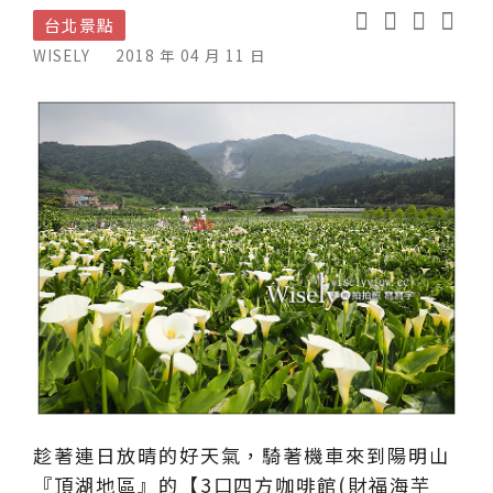
台北景點
WISELY
2018 年 04 月 11 日
趁著連日放晴的好天氣，騎著機車來到陽明山
『頂湖地區』的【3口四方咖啡館(財福海芋