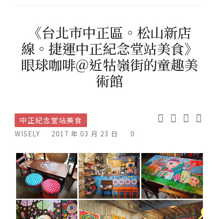
《台北市中正區。松山新店
線。捷運中正紀念堂站美食》
眼球咖啡＠近牯嶺街的童趣美
術館
中正紀念堂站美食
WISELY
2017 年 03 月 23 日
0