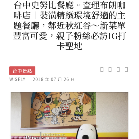
台中史努比餐廳。查理布朗咖
啡店︱裝潢精緻環境舒適的主
題餐廳，鄰近秋紅谷～新菜單
豐富可愛，親子粉絲必訪IG打
卡聖地
台中景點
WISELY
2018 年 07 月 26 日