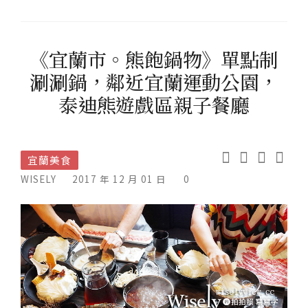
《宜蘭市。熊飽鍋物》單點制
涮涮鍋，鄰近宜蘭運動公園，
泰迪熊遊戲區親子餐廳
宜蘭美食
WISELY
2017 年 12 月 01 日
0