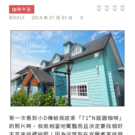
咖啡午茶
WISELY
2014 年 07 月 03 日
0
第一次看到小D傳給我這家『71°N庭園咖啡』
的照片時，我就相當地驚豔而且決定要找個好
天氣來這裡拍照！因為沒想到在宜蘭老家這個