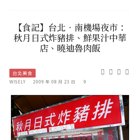
【食記】台北．南機場夜市：
秋月日式炸豬排、鮮果汁中華
店、曉迪魯肉飯
台北美食
WISELY
2009 年 08 月 23 日
9