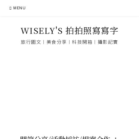
Skip
MENU
to
content
WISELY'S 拍拍照寫寫字
旅行圖文︱美食分享︱科技開箱︱攝影記實