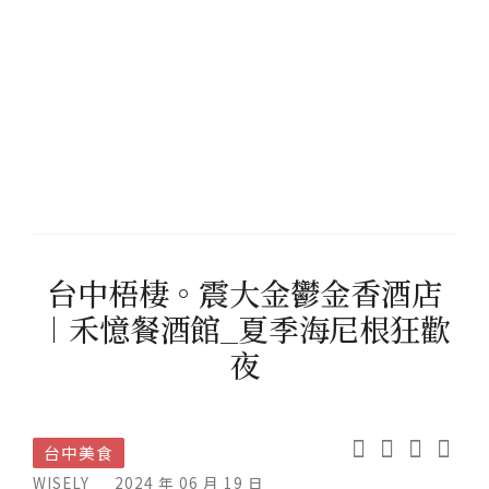
台中梧棲。震大金鬱金香酒店
︱禾憶餐酒館_夏季海尼根狂歡
夜
台中美食
WISELY
2024 年 06 月 19 日