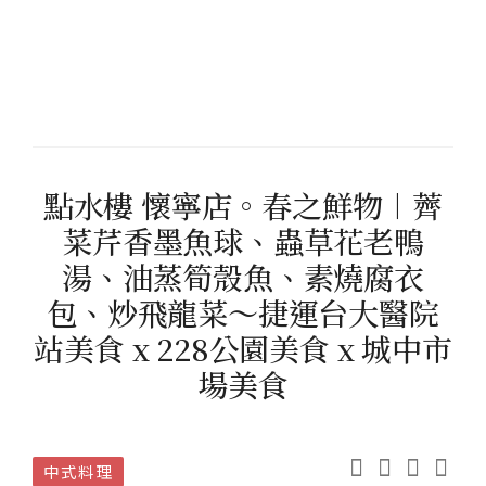
點水樓 懷寧店。春之鮮物︱薺
菜芹香墨魚球、蟲草花老鴨
湯、油蒸筍殼魚、素燒腐衣
包、炒飛龍菜～捷運台大醫院
站美食 x 228公園美食 x 城中市
場美食
中式料理