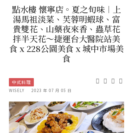
點水樓 懷寧店。夏之旬味︱上
湯馬祖淡菜、芙蓉明蝦球、富
貴雙花、山藥夜來香、蟲草花
拌半天花～捷運台大醫院站美
食 x 228公園美食 x 城中市場美
食
中式料理
WISELY
2023 年 07 月 05 日