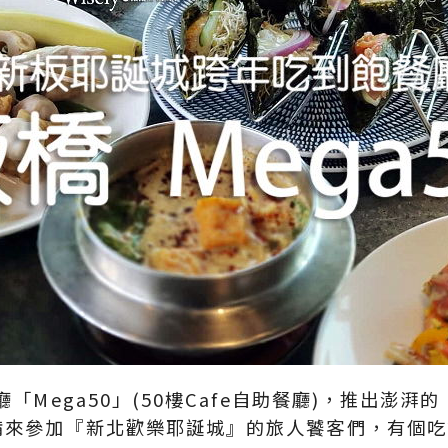
廳「Mega50」(50樓Cafe自助餐廳)，推出澎
備來參加『新北歡樂耶誕城』的旅人饕客們，有個吃