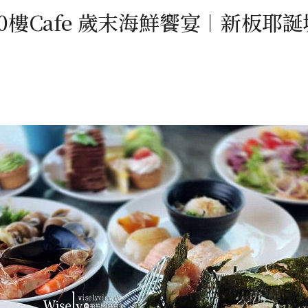
︱50樓Cafe 歲末海鮮饗宴︱新板