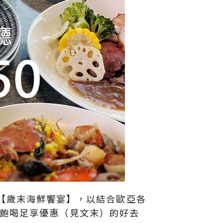
湃的【歲末海鮮饗宴】，以結合歐亞各
飽喝足享優惠（見文末）的好去