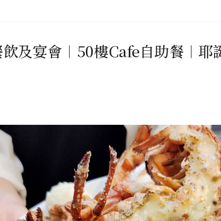
0餐飲及宴會︱50樓Cafe自助餐︱耶