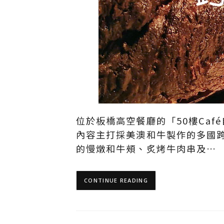
位於板橋高空餐廳的「50樓Ca
內容主打採美澳和牛製作的多國
的慢燉和牛頰、炙烤牛肉串及…
CONTINUE READING