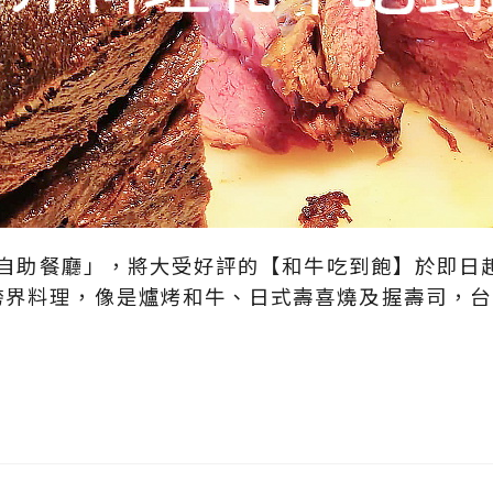
fé自助餐廳」，將大受好評的【和牛吃到飽】於即日起
跨界料理，像是爐烤和牛、日式壽喜燒及握壽司，台