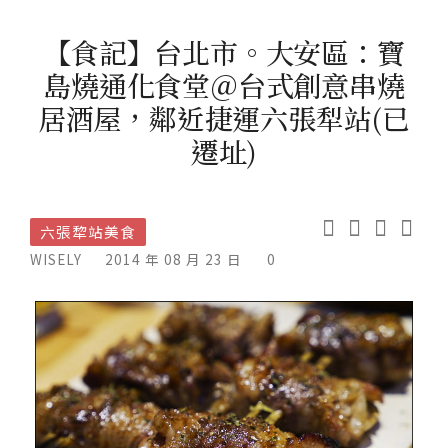
【食記】台北市。大安區：寶
島燒通化食堂＠台式創意串燒
居酒屋，鄰近捷運六張犁站(已
遷址)
六張犂站美食
WISELY
2014 年 08 月 23 日
0