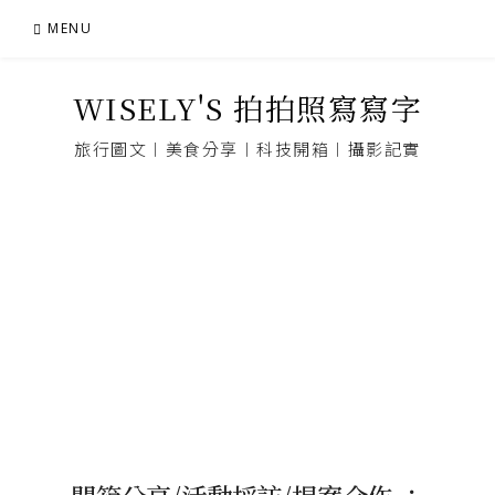
Skip
MENU
to
content
WISELY'S 拍拍照寫寫字
旅行圖文︱美食分享︱科技開箱︱攝影記實