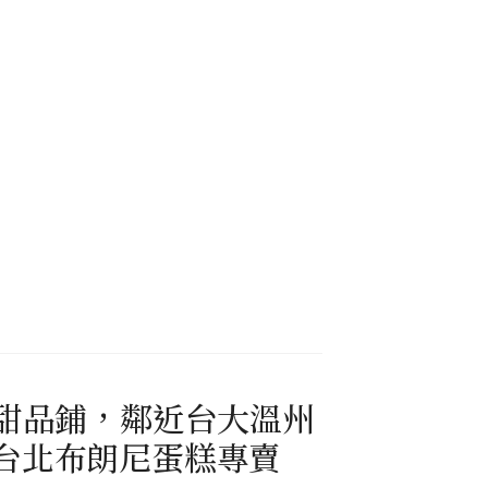
蛋糕甜品鋪，鄰近台大溫州
x 台北布朗尼蛋糕專賣