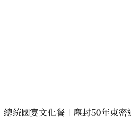
︱總統國宴文化餐︱塵封50年東密