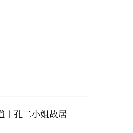
道︱孔二小姐故居