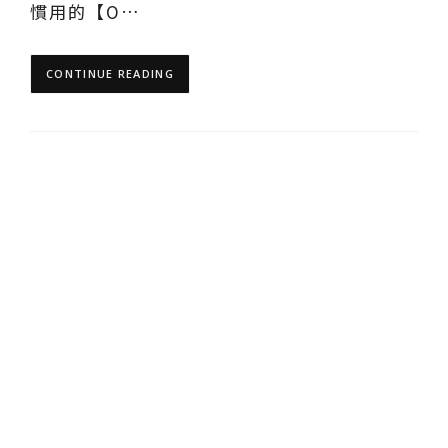
慣用的【O…
CONTINUE READING