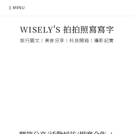
Skip
MENU
to
content
WISELY'S 拍拍照寫寫字
旅行圖文︱美食分享︱科技開箱︱攝影記實