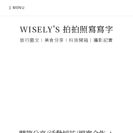
Skip
MENU
to
content
WISELY'S 拍拍照寫寫字
旅行圖文︱美食分享︱科技開箱︱攝影記實