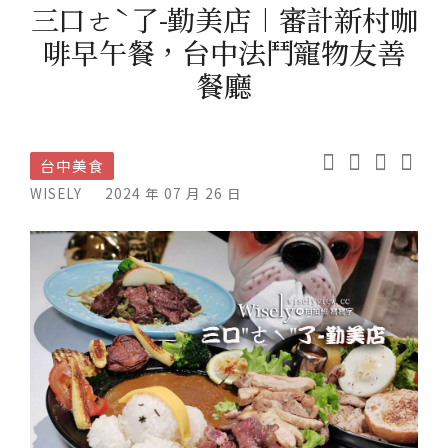
三口ㄜˋ了-勤美店︱審計新村咖
啡早午餐，台中法鬥寵物友善
餐廳
台中美食
WISELY
2024 年 07 月 26 日