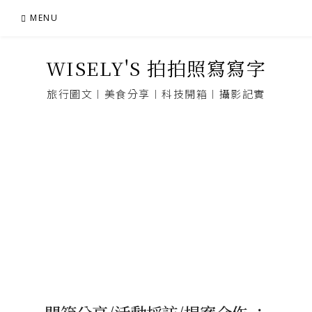
Skip
MENU
to
content
WISELY'S 拍拍照寫寫字
旅行圖文︱美食分享︱科技開箱︱攝影記實