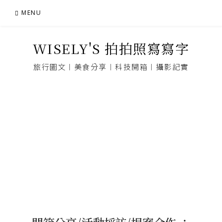
Skip
MENU
to
content
WISELY'S 拍拍照寫寫字
旅行圖文︱美食分享︱科技開箱︱攝影記實