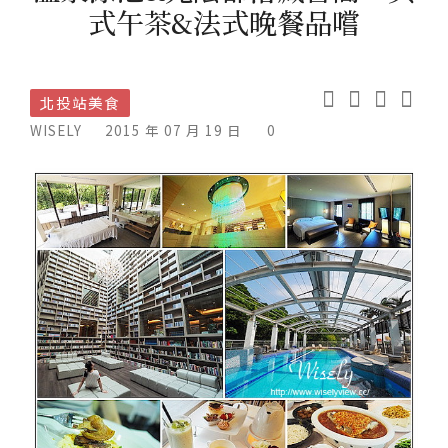
式午茶&法式晚餐品嚐
北投站美食
WISELY
2015 年 07 月 19 日
0