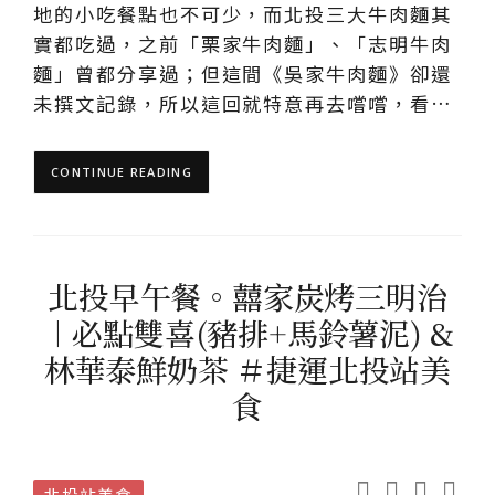
地的小吃餐點也不可少，而北投三大牛肉麵其
實都吃過，之前「栗家牛肉麵」、「志明牛肉
麵」曾都分享過；但這間《吳家牛肉麵》卻還
未撰文記錄，所以這回就特意再去嚐嚐，看…
CONTINUE READING
北投早午餐。囍家炭烤三明治
︱必點雙喜(豬排+馬鈴薯泥) &
林華泰鮮奶茶 ＃捷運北投站美
食
北投站美食