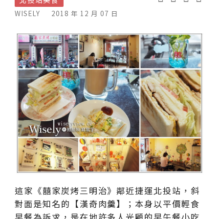
WISELY
2018 年 12 月 07 日
這家《囍家炭烤三明治》鄰近捷運北投站，斜
對面是知名的【漢奇肉羹】；本身以平價輕食
早餐為訴求，是在地許多人光顧的早午餐小吃