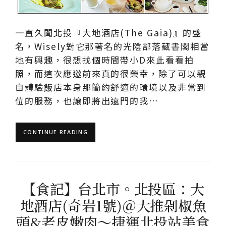
一直久聞北投『大地酒店(The Gaia)』的盛
名，Wisely對它那著名的光陰部落藏書閣相當
地有興趣，很想找個時間帶小D來此看看拍
照，而這次應邀前來真的很榮幸，除了可以親
自體驗飯店本身那簡約舒適的環境以及非常到
位的服務，也讓即將出遠門的我…
CONTINUE READING
【食記】台北市。北投區：大
地酒店(奇岩1號)＠大推剁椒魚
頭&老皮嫩肉～捷運北投站美食