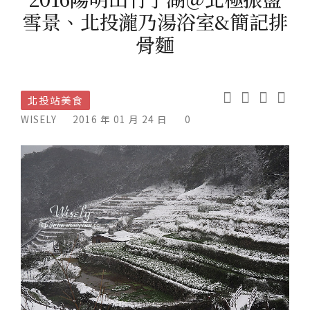
雪景、北投瀧乃湯浴室&簡記排
骨麵
北投站美食
WISELY
2016 年 01 月 24 日
0