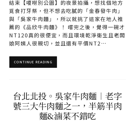
結束【嗄嘮別公園】的夜景拍攝，想找個地方
覓食打牙祭，但不想去吃膩的「金春發牛肉」
與「吳家牛肉麵」，所以就挑了這家在地人推
薦的《品欣牛肉麵》！ 嚐完之後，覺得一碗才
NT120真的很便宜，而且環境乾淨衛生且老闆
娘阿姨人很親切，並且還有平價NT2…
CONTINUE READING
台北北投。吳家牛肉麵︱老字
號三大牛肉麵之一，半筋半肉
麵&滷菜不錯吃