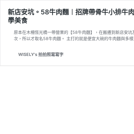
新店安坑。58牛肉麵︱招牌帶骨牛小排牛肉麵
學美食
原本在木柵恆光橋一帶營業的【58牛肉麵】，在搬遷到新店安坑
次，所以才取名58牛肉麵。 主打的就是便宜大碗的牛肉麵與多樣
WISELY's 拍拍照寫寫字