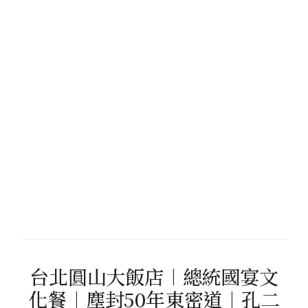
台北圓山大飯店︱總統國宴文
化餐︱塵封50年東密道︱孔二