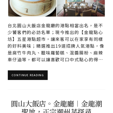
台北圓山大飯店金龍廳的港點相當出名，是不
少饕客們的必訪名單；現今推出的【金龍點心
坊】五星港點超市，讓來客可以在家享有同樣
的好料美味；精選推出19道招牌人氣港點，像
是腐竹牛肉丸、臘味蘿蔔糕、混醬腸粉、麻辣
車仔滷等，都可以讓喜歡可口中式點心的得…
CONTINUE READING
圓山大飯店。金龍廳︱金龍潮
聖地，正宗潮州菜探尋