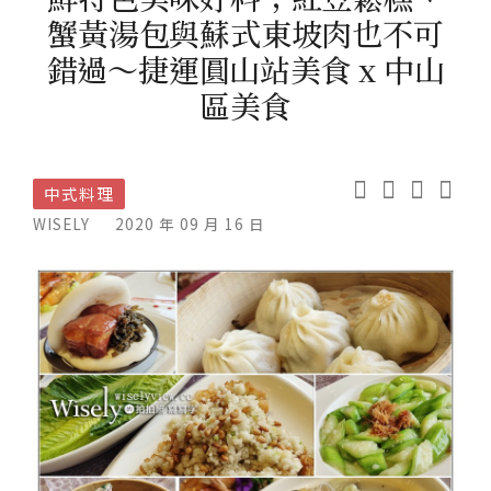
蟹黃湯包與蘇式東坡肉也不可
錯過～捷運圓山站美食 x 中山
區美食
中式料理
WISELY
2020 年 09 月 16 日