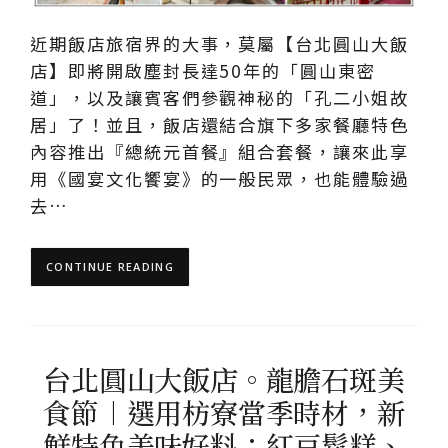
近期飯店旅宿界的大事，莫屬【台北圓山大飯
店】即將開啟塵封長達50年的「圓山東密
道」，以及讓賓客們參觀神秘的「孔二小姐故
居」了！並且，飯店還結合旗下多家餐廳特色
內容推出『總統元首餐』組合套餐，讓來此享
用《國宴文化饗宴》的一般民眾，也能體驗過
去…
CONTINUE READING
台北圓山大飯店。龍膽石斑美
食節︱選用枋寮當季時材，新
鮮特色美味好料；紅豆鬆糕、