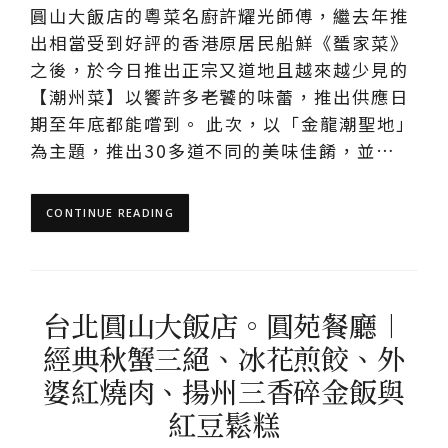
圓山大飯店的粵菜名廚許耀光師傅，繼去年推
出相當受到好評的香港原居民船鮮《蜑家菜》
之後，於今日推出正宗又道地且越來越少見的
【潮州菜】以饗許多老饕的味蕾，推出供應日
期至年底都能嚐到。 此次，以「金龍潮聖地」
為主題，推出30多道不同的美味佳餚，並…
CONTINUE READING
台北圓山大飯店。圓苑餐廳︱
經典秋蟹三絕、冰花煎餃、外
婆紅燒肉、揚州三香碎金飯與
紅豆鬆糕