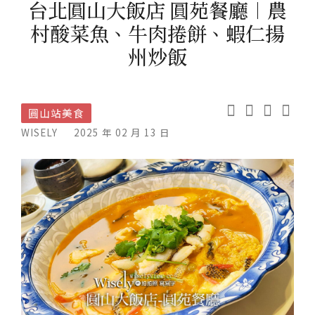
台北圓山大飯店 圓苑餐廳︱農
村酸菜魚、牛肉捲餅、蝦仁揚
州炒飯
圓山站美食
WISELY
2025 年 02 月 13 日