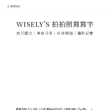
Skip
MENU
to
content
WISELY'S 拍拍照寫寫字
旅行圖文︱美食分享︱科技開箱︱攝影記實