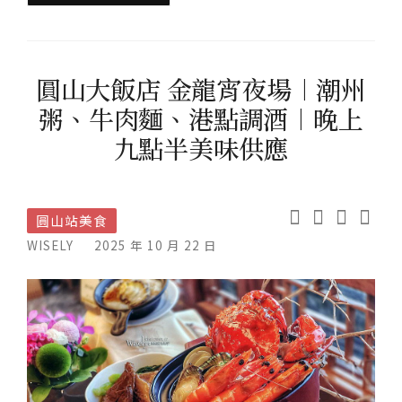
圓山大飯店 金龍宵夜場︱潮州
粥、牛肉麵、港點調酒︱晚上
九點半美味供應
圓山站美食
WISELY
2025 年 10 月 22 日