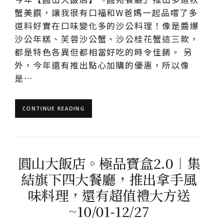
蟹美饌，讓我很有口福和W爸媽一起品嚐了多
道料好實在口味變化多的沙公料理！像是醬爆
沙公年糕、芙蓉沙公蟹、沙公桂花蟹這三款，
都是特色各異但都相當好吃的時令佳餚。 另
外，今年還有推出點心加購的優惠，所以像
是…
CONTINUE READING
圓山大飯店。極品寶盒2.0︱集
結旗下四大餐廳，推出拿手風
味料理，還有超值禮大方送
~10/01-12/27