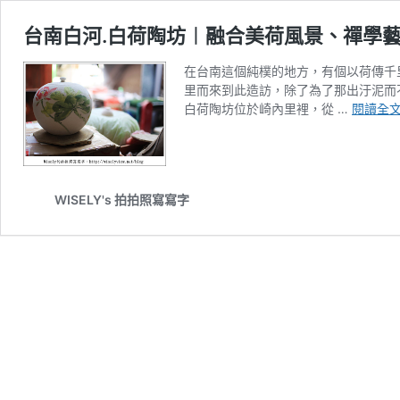
台南白河.白荷陶坊︱融合美荷風景、禪學
在台南這個純樸的地方，有個以荷傳千
里而來到此造訪，除了為了那出汙泥而
白荷陶坊位於崎內里裡，從 …
閱讀全
WISELY's 拍拍照寫寫字