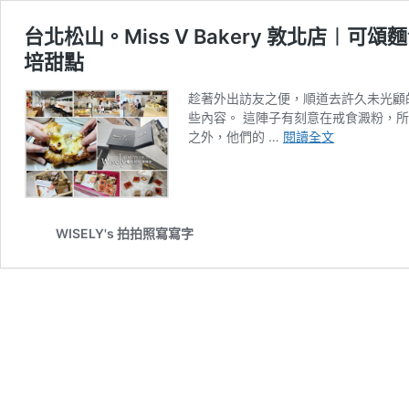
台北松山。Miss V Bakery 敦北店︱
培甜點
趁著外出訪友之便，順道去許久未光顧的《
些內容。 這陣子有刻意在戒食澱粉，
台
之外，他們的 …
閱讀全文
北
松
山。
Miss
V
WISELY's 拍拍照寫寫字
Bakery
敦
北
店
︱
可
頌
麵
包